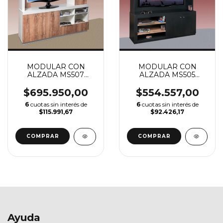
MODULAR CON
MODULAR CON
ALZADA MS507
ALZADA MS505
180CM (VER
150CM (VER
DESCUENTO X
DESCUENTO X
$695.950,00
$554.557,00
TRANSFERENCIA)
TRANSFERENCIA)
6
cuotas sin interés de
6
cuotas sin interés de
$115.991,67
$92.426,17
Ayuda