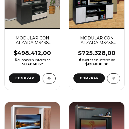
MODULAR CON
MODULAR CON
ALZADA MS438
ALZADA MS436
130CM (VER
160CM (VER
DESCUENTO X
DESCUENTO X
$498.412,00
$725.328,00
TRANSFERENCIA)
TRANSFERENCIA)
6
cuotas sin interés de
6
cuotas sin interés de
$83.068,67
$120.888,00