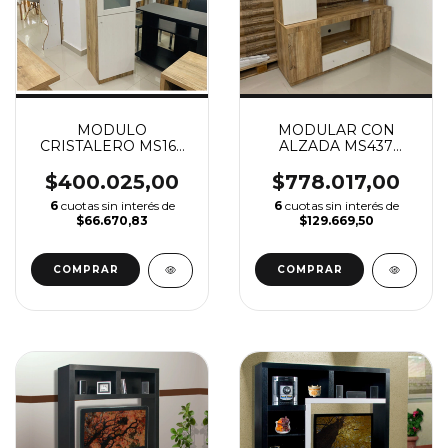
MODULO
MODULAR CON
CRISTALERO MS162
ALZADA MS437
(VER DESCUENTO X
160CM (VER
TRANSFERENCIA)
DESCUENTO X
$400.025,00
$778.017,00
TRANSFERENCIA)
6
cuotas sin interés de
6
cuotas sin interés de
$66.670,83
$129.669,50