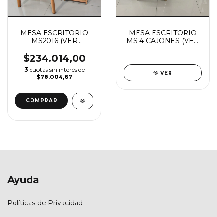
MESA ESCRITORIO
MESA ESCRITORIO
MS2016 (VER
MS 4 CAJONES (VER
DESCUENTO X
DESCUENTO X
TRANSFERENCIA)
TRANSFERENCIA)
$234.014,00
3
cuotas sin interés de
VER
$78.004,67
Ayuda
Políticas de Privacidad