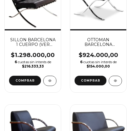
SILLON BARCELONA
OTTOMAN
1 CUERPO (VER
BARCELONA
DESCUENTO X
BANQUETA (VER
TRANSFERENCIA)
DESCUENTO X
$1.298.000,00
$924.000,00
TRANSFERENCIA)
6
cuotas sin interés de
6
cuotas sin interés de
$216.333,33
$154.000,00