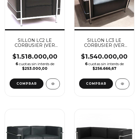
SILLON LC2 LE
SILLON LC3 LE
CORBUSIER (VER
CORBUSIER (VER
DESCUENTO X
DESCUENTO X
TRANSFERENCIA)
TRANSFERENCIA)
$1.518.000,00
$1.540.000,00
6
cuotas sin interés de
6
cuotas sin interés de
$253.000,00
$256.666,67