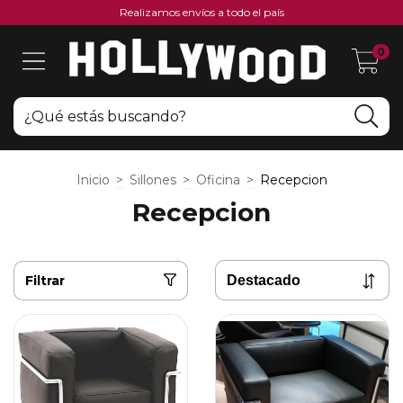
Realizamos envíos a todo el país
0
Inicio
>
Sillones
>
Oficina
>
Recepcion
Recepcion
Filtrar