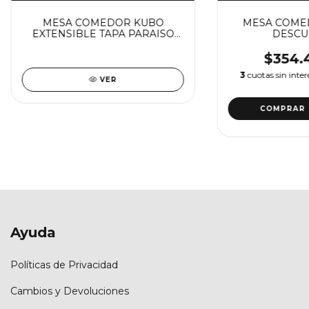
MESA COMEDOR KUBO
MESA COMED
EXTENSIBLE TAPA PARAISO
DESCU
(VER DESCUENTO X
TRANSFE
TRANSFERENCIA)
$354.
3
cuotas sin inte
VER
COMPRAR
Ayuda
Políticas de Privacidad
Cambios y Devoluciones