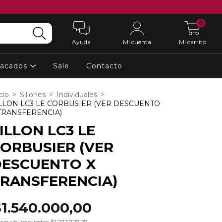
0
Ayuda
Mi cuenta
Mi carrito
tacados
Sale
Contacto
cio
>
Sillones
>
Individuales
>
LLON LC3 LE CORBUSIER (VER DESCUENTO
TRANSFERENCIA)
ILLON LC3 LE
ORBUSIER (VER
DESCUENTO X
RANSFERENCIA)
$1.540.000,00
cio sin impuestos
$1.272.727,27