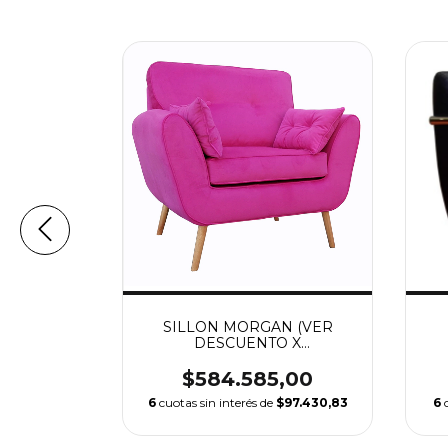
X CON
SILLON MORGAN (VER
(VER
DESCUENTO X
 X
TRANSFERENCIA)
CIA)
,00
$584.585,00
155.200,67
6
cuotas sin interés de
$97.430,83
6