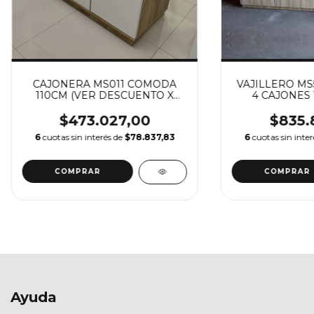
CAJONERA MS011 COMODA
VAJILLERO MS
110CM (VER DESCUENTO X
4 CAJONES 
TRANSFERENCIA)
DESCU
TRANSFE
$473.027,00
$835.
6
cuotas sin interés de
$78.837,83
6
cuotas sin inte
Ayuda